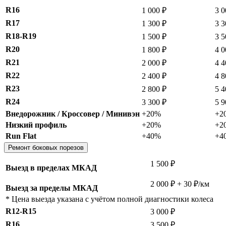
R16
1 000 ₽
3 0
R17
1 300 ₽
3 3
R18-R19
1 500 ₽
3 5
R20
1 800 ₽
4 0
R21
2 000 ₽
4 4
R22
2 400 ₽
4 8
R23
2 800 ₽
5 4
R24
3 300 ₽
5 9
Внедорожник / Кроссовер / Минивэн
+20%
+2
Низкий профиль
+20%
+2
Run Flat
+40%
+4
Ремонт боковых порезов
1 500 ₽
Выезд в пределах МКАД
2 000 ₽ + 30 ₽/км
Выезд за пределы МКАД
* Цена выезда указана с учётом полной диагностики колеса
R12-R15
3 000 ₽
R16
3 500 ₽