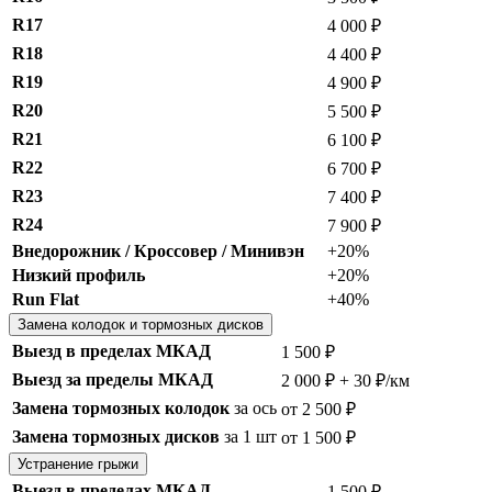
R17
4 000 ₽
R18
4 400 ₽
R19
4 900 ₽
R20
5 500 ₽
R21
6 100 ₽
R22
6 700 ₽
R23
7 400 ₽
R24
7 900 ₽
Внедорожник / Кроссовер / Минивэн
+20%
Низкий профиль
+20%
Run Flat
+40%
Замена колодок и тормозных дисков
Выезд в пределах МКАД
1 500 ₽
Выезд за пределы МКАД
2 000 ₽ + 30 ₽/км
Замена тормозных колодок
за ось
от 2 500 ₽
Замена тормозных дисков
за 1 шт
от 1 500 ₽
Устранение грыжи
Выезд в пределах МКАД
1 500 ₽