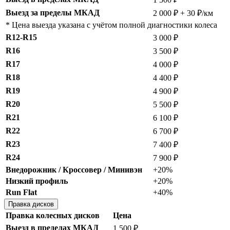
Выезд за пределы МКАД
2 000 ₽ + 30 ₽/км
* Цена выезда указана с учётом полной диагностики колеса
R12-R15
3 000 ₽
R16
3 500 ₽
R17
4 000 ₽
R18
4 400 ₽
R19
4 900 ₽
R20
5 500 ₽
R21
6 100 ₽
R22
6 700 ₽
R23
7 400 ₽
R24
7 900 ₽
Внедорожник / Кроссовер / Минивэн
+20%
Низкий профиль
+20%
Run Flat
+40%
Правка дисков
Правка колесных дисков
Цена
Выезд в пределах МКАД
1 500 ₽