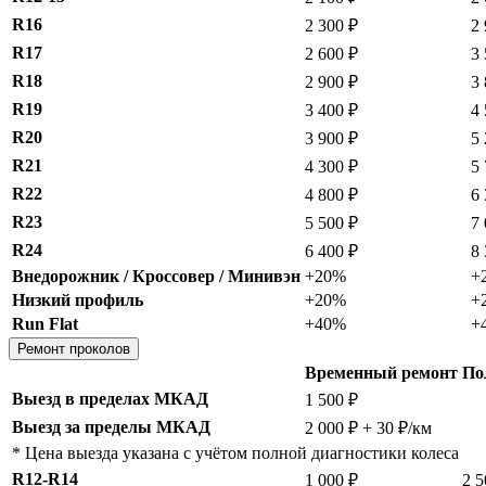
R16
2 300 ₽
2 
R17
2 600 ₽
3 
R18
2 900 ₽
3 
R19
3 400 ₽
4 
R20
3 900 ₽
5 
R21
4 300 ₽
5 
R22
4 800 ₽
6 
R23
5 500 ₽
7 
R24
6 400 ₽
8 
Внедорожник / Кроссовер / Минивэн
+20%
+
Низкий профиль
+20%
+
Run Flat
+40%
+
Ремонт проколов
Временный ремонт
По
Выезд в пределах МКАД
1 500 ₽
Выезд за пределы МКАД
2 000 ₽ + 30 ₽/км
* Цена выезда указана с учётом полной диагностики колеса
R12-R14
1 000 ₽
2 5